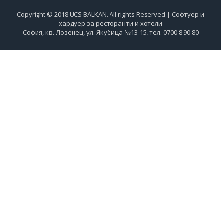
Copyright © 2018 UCS BALKAN. All rights Reserved | Софтуер и
хардуер за ресторанти и хотели
София, кв. Лозенец, ул. Якубица №13-15, тел. 0700 8 90 80