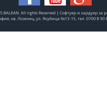
S BALKAN. All rights Reserved | Софтуер и хардуер за
офия, кв. Лозенец, ул. Якубица №13-15, тел. 0700 8 90 