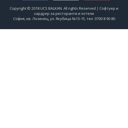
Copyright © 2018 UCS BALKAN. All rights Reserved | Софтуер и
хардуер за ресторанти и хотели
София, кв. Лозенец, ул. Якубица №13-15, тел. 0700 8 90 80