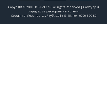
Copyright © 2018 UCS BALKAN. All rights Reserved | Софтуер и
хардуер за ресторанти и хотели
София, кв. Лозенец, ул. Якубица №13-15, тел. 0700 8 90 80