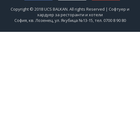
Copyright © 2018 UCS BALKAN. All rights Reserved | Софтуер и
хардуер за ресторанти и хотели
София, кв. Лозенец, ул. Якубица №13-15, тел. 0700 8 90 80