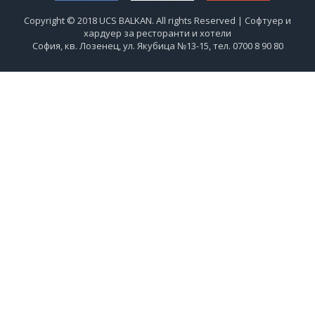
Copyright © 2018 UCS BALKAN. All rights Reserved | Софтуер и
хардуер за ресторанти и хотели
София, кв. Лозенец, ул. Якубица №13-15, тел. 0700 8 90 80