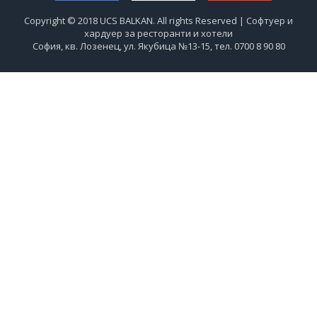
Copyright © 2018 UCS BALKAN. All rights Reserved | Софтуер и
хардуер за ресторанти и хотели
София, кв. Лозенец, ул. Якубица №13-15, тел. 0700 8 90 80