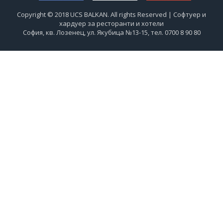
Copyright © 2018 UCS BALKAN. All rights Reserved | Софтуер и
хардуер за ресторанти и хотели
София, кв. Лозенец, ул. Якубица №13-15, тел. 0700 8 90 80