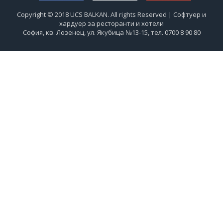
Copyright © 2018 UCS BALKAN. All rights Reserved | Софтуер и
хардуер за ресторанти и хотели
София, кв. Лозенец, ул. Якубица №13-15, тел. 0700 8 90 80