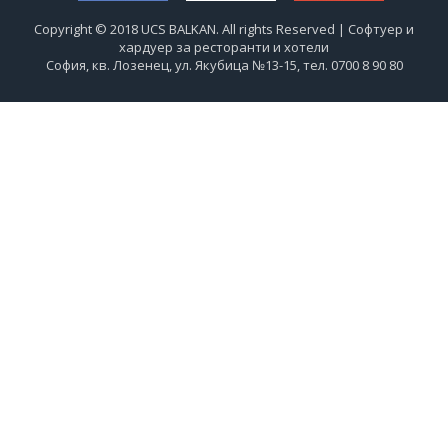
Copyright © 2018 UCS BALKAN. All rights Reserved | Софтуер и
хардуер за ресторанти и хотели
София, кв. Лозенец, ул. Якубица №13-15, тел. 0700 8 90 80