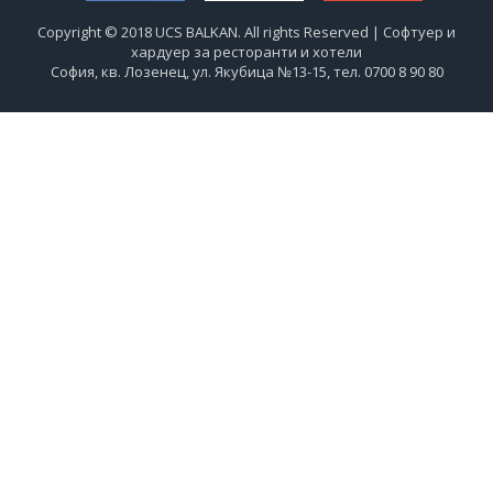
Copyright © 2018 UCS BALKAN. All rights Reserved | Софтуер и
хардуер за ресторанти и хотели
София, кв. Лозенец, ул. Якубица №13-15, тел. 0700 8 90 80