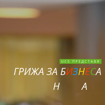
UCS ПРЕДСТАВЯ
Г
Р
И
Ж
А
З
А
Б
И
З
Н
Е
С
А
Н
А